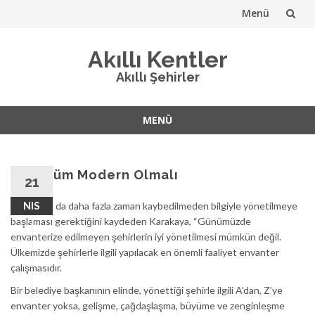
Menü
İçeriğe
Akıllı Kentler
atla
Akıllı Şehirler
MENÜ
İçeriğe
atla
Dönüşüm Modern Olmalı
21
Adana’nın da daha fazla zaman kaybedilmeden bilgiyle yönetilmeye
NIS
başlaması gerektiğini kaydeden Karakaya, “Günümüzde
envanterize edilmeyen şehirlerin iyi yönetilmesi mümkün değil.
Ülkemizde şehirlerle ilgili yapılacak en önemli faaliyet envanter
çalışmasıdır.
Bir belediye başkanının elinde, yönettiği şehirle ilgili A’dan, Z’ye
envanter yoksa, gelişme, çağdaşlaşma, büyüme ve zenginleşme