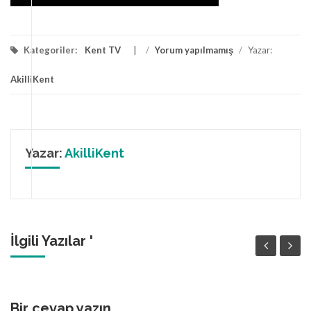
Kategoriler:
Kent TV
/
Yorum yapılmamış
/
Yazar:
AkilliKent
Yazar:
AkilliKent
İlgili Yazılar '
Bir cevap yazın