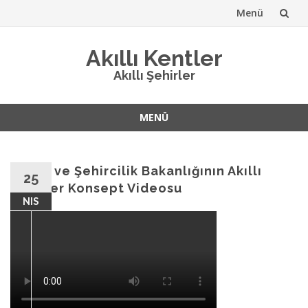
Menü
İçeriğe
Akıllı Kentler
atla
Akıllı Şehirler
MENÜ
İçeriğe
atla
Çevre ve Şehircilik Bakanlığının Akıllı
25
Şehirler Konsept Videosu
NIS