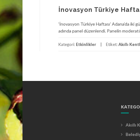
İnovasyon Türkiye Hafta
‘İnovasyon Türkiye Haftası’ Adana’da iki gü
adında panel düzenlendi. Panelin moderat
Kategori:
Etkinlikler
Etiket:
Akıllı Kent
KATEGO
Akıllı 
Beledi