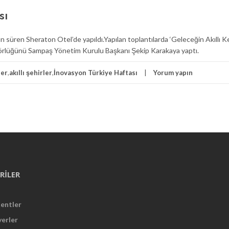
sı
n süren Sheraton Otel’de yapıldı.Yapılan toplantılarda ‘Geleceğin Akıllı Ke
örlüğünü Sampaş Yönetim Kurulu Başkanı Şekip Karakaya yaptı.
ler
,
akıllı şehirler
,
İnovasyon Türkiye Haftası
Yorum yapın
RILER
Kentler
yerler