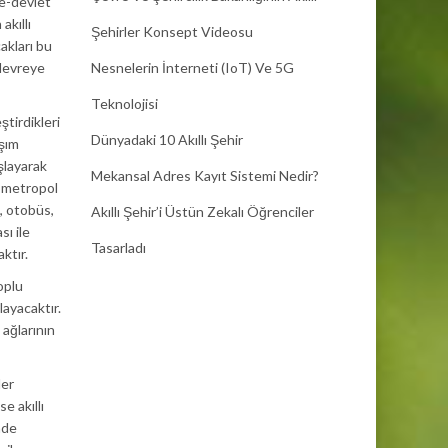
 e-devlet
akıllı
Şehirler Konsept Videosu
akları bu
 devreye
Nesnelerin İnterneti (IoT) Ve 5G
Teknolojisi
ştirdikleri
Dünyadaki 10 Akıllı Şehir
aşım
şlayarak
Mekansal Adres Kayıt Sistemi Nedir?
r metropol
, otobüs,
Akıllı Şehir’i Üstün Zekalı Öğrenciler
sı ile
Tasarladı
ktır.
oplu
ayacaktır.
 ağlarının
ler
e akıllı
nde