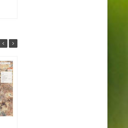
Akıllı şehir’i Üstün
22
22