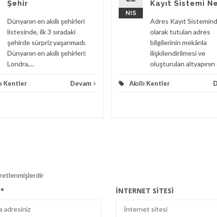
Şehir
Kayıt Sistemi N
NIS
Dünyanın en akıllı şehirleri
Adres Kayıt Sistemind
listesinde, ilk 3 sıradaki
olarak tutulan adres
şehirde sürpriz yaşanmadı.
bilgilerinin mekânla
Dünyanın en akıllı şehirleri:
ilişkilendirilmesi ve
Londra,...
oluşturulan altyapının d
lı Kentler
Devam
Akıllı Kentler
aretlenmişlerdir
A
*
İNTERNET SITESI