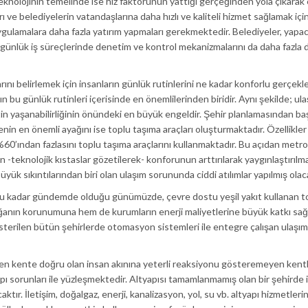
teknolojinin temelinde ise hız faktörünün yattığı gerçeğinden yola çıkarak
 belediyelerin vatandaşlarına daha hızlı ve kaliteli hizmet sağlamak için 
ulamalara daha fazla yatırım yapmaları gerekmektedir. Belediyeler, yapac
 günlük iş süreçlerinde denetim ve kontrol mekanizmalarını da daha fazla
ını belirlemek için insanların günlük rutinlerini ne kadar konforlu gerçekle
ın bu günlük rutinleri içerisinde en önemlilerinden biridir. Aynı şekilde; ul
entin yaşanabilirliğinin önündeki en büyük engeldir. Şehir planlamasından ba
in en önemli ayağını ise toplu taşıma araçları oluşturmaktadır. Özellikle
0’ından fazlasını toplu taşıma araçlarını kullanmaktadır. Bu açıdan metro
 -teknolojik kıstaslar gözetilerek- konforunun arttırılarak yaygınlaştırılma
ük sıkıntılarından biri olan ulaşım sorununda ciddi atılımlar yapılmış olaca
in bu kadar gündemde olduğu günümüzde, çevre dostu yeşil yakıt kullanan t
oğanın korunumuna hem de kurumların enerji maliyetlerine büyük katkı sağl
sterilen bütün şehirlerde otomasyon sistemleri ile entegre çalışan ulaşım
yden kente doğru olan insan akınına yeterli reaksiyonu gösteremeyen kent
 sorunları ile yüzleşmektedir. Altyapısı tamamlanmamış olan bir şehirde is
r. İletişim, doğalgaz, enerji, kanalizasyon, yol, su vb. altyapı hizmetleri