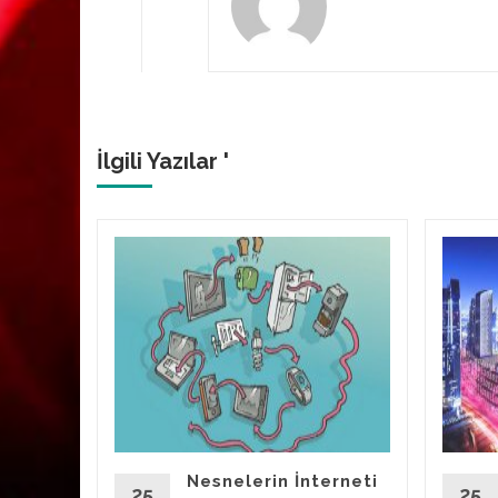
İlgili Yazılar '
çin IoT
Nesnelerin İnterneti
25
25