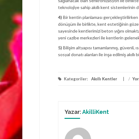
sağlanacak olan senkronizasyon ile birlikte 
teknolojiye sahip akıllı kent sistemlerinin 
4)
Bir kentin planlaması gerçekleştirilirken t
dönüşüm ile birlikte, kent estetiğinin gözet
sayesinde kentlerimizi beton yığını olmakta
yeni cazibe merkezleri ile kentlerin gelene
5)
Bilişim altyapısı tamamlanmış, güvenli, ıs
sosyal donatı alanları ile inşa edilmiş akıllı
Kategoriler:
Akıllı Kentler
/
Yo
Yazar:
AkilliKent