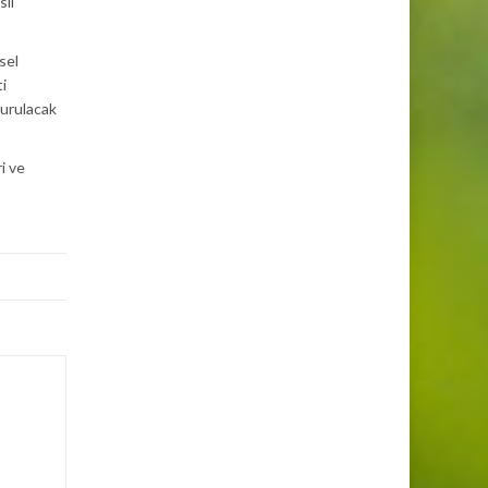
sil
sel
ti
turulacak
i ve