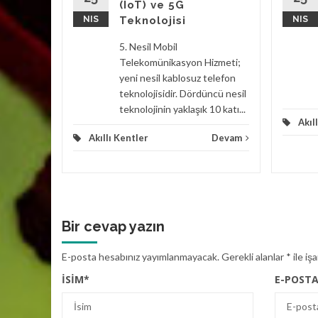
(IoT) ve 5G
NIS
Teknolojisi
NIS
Paris’ten
5. Nesil Mobil
ntlerini
Telekomünikasyon Hizmeti;
arekete
yeni nesil kablosuz telefon
n şu
teknolojisidir. Dördüncü nesil
teknolojinin yaklaşık 10 katı...
Akıl
Devam
Akıllı Kentler
Devam
Bir cevap yazın
E-posta hesabınız yayımlanmayacak.
Gerekli alanlar
*
ile iş
İSIM
*
E-POST