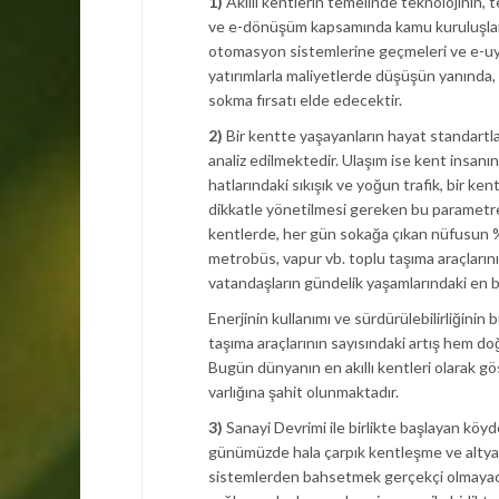
1)
Akıllı kentlerin temelinde teknolojinin, 
ve e-dönüşüm kapsamında kamu kuruluşları ve
otomasyon sistemlerine geçmeleri ve e-uyg
yatırımlarla maliyetlerde düşüşün yanında,
sokma fırsatı elde edecektir.
2)
Bir kentte yaşayanların hayat standartlar
analiz edilmektedir. Ulaşım ise kent insanın
hatlarındaki sıkışık ve yoğun trafik, bir k
dikkatle yönetilmesi gereken bu parametren
kentlerde, her gün sokağa çıkan nüfusun %6
metrobüs, vapur vb. toplu taşıma araçlarının
vatandaşların gündelik yaşamlarındaki en büy
Enerjinin kullanımı ve sürdürülebilirliğin
taşıma araçlarının sayısındaki artış hem d
Bugün dünyanın en akıllı kentleri olarak gö
varlığına şahit olunmaktadır.
3)
Sanayi Devrimi ile birlikte başlayan kö
günümüzde hala çarpık kentleşme ve altyapı
sistemlerden bahsetmek gerçekçi olmayacaktı