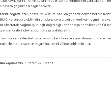
ülke kaynaklarının etkin kullanımı ve israfın önlenmesinin yanı sıra yeni ne
de hayata geçirilmesi sağlanacaktır.
arihi, coğrafi, fiziki, sosyal ve kültürel yapı da göz ardı edilmemelidir. Kent
ildiği ve sürdürülebilirliğin ön plana çıkartıldığı bir yeni kentleşme hareke
n çıkartarak, yoğunluğun eşit dağıtıldığı kentler inşa edebilecektir. Oluş
ksel merkezlerindeki yoğunluk azaltılabilecektir.
ı yalıtımı gerçekleştirilmiş, enerjisini kendi üreten, geri dönüşüm sistemler
 binalar ile kent insanının yaşam kalitesini yükseltebilmektedir.
rum yapılmamış
/
Yazar:
AkilliKent