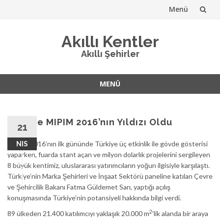
Menü
İçeriğe
Akıllı Kentler
atla
Akıllı Şehirler
MENÜ
İçeriğe
atla
Türkiye MIPIM 2016’nın Yıldızı Oldu
21
MIPIM 2016’nın ilk gününde Türkiye üç etkinlik ile gövde gösterisi
NIS
yaparken, fuarda stant açan ve milyon dolarlık projelerini sergileyen
8 büyük kentimiz, uluslararası yatırımcıların yoğun ilgisiyle karşılaştı.
Türkiye’nin Marka Şehirleri ve İnşaat Sektörü paneline katılan Çevre
ve Şehircilik Bakanı Fatma Güldemet Sarı, yaptığı açılış
konuşmasında Türkiye’nin potansiyeli hakkında bilgi verdi.
2
89 ülkeden 21.400 katılımcıyı yaklaşık 20.000 m
’lik alanda bir araya