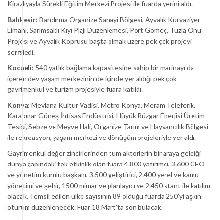
Kirazlıyayla Sürekli Eğitim Merkezi Projesi ile fuarda yerini aldı.
Balıkesir:
Bandırma Organize Sanayi Bölgesi, Ayvalık Kurvaziyer
Limanı, Sarımsaklı Kıyı Plajı Düzenlemesi, Port Gömeç, Tuzla Önü
Projesi ve Ayvalık Köprüsü başta olmak üzere pek çok projeyi
sergiledi.
Kocaeli:
540 yatlık bağlama kapasitesine sahip bir marinayı da
içeren dev yaşam merkezinin de içinde yer aldığı pek çok
gayrimenkul ve turizm projesiyle fuara katıldı.
Konya:
Mevlana Kültür Vadisi, Metro Konya, Meram Teleferik,
Karapınar Güneş İhtisas Endüstrisi, Hüyük Rüzgar Enerjisi Üretim
Tesisi, Sebze ve Meyve Hali, Organize Tarım ve Hayvancılık Bölgesi
ile rekreasyon, yaşam merkezi ve dönüşüm projeleriyle yer aldı.
Gayrimenkul değer zincirlerinden tüm aktörlerin bir araya geldiği
dünya çapındaki tek etkinlik olan fuara 4.800 yatırımcı, 3.600 CEO
ve yönetim kurulu başkanı, 3.500 geliştirici, 2.400 yerel ve kamu
yönetimi ve şehir, 1500 mimar ve planlayıcı ve 2.450 stant ile katılım
olacak. Temsil edilen ülke sayısının 89 olduğu fuarda 250’yi aşkın
oturum düzenlenecek. Fuar 18 Mart’ta son bulacak.