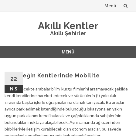
Menü
İçeriğe
Akıllı Kentler
atla
Akıllı Şehirler
MENÜ
İçeriğe
atla
Geleceğin Kentlerinde Mobilite
22
Yakın gelecekte arabalar bilim-kurgu filmlerini aratmayacak şekilde
NIS
kendi kendilerine hareket edecek ve sürücülerin (!) yolculuk
sırasında başka işlerle uğraşmalarına olanak tanıyacak. Bu araçlar
ayrıca park edilmek istendiğinde bulunduğu lokasyona en yakın
uygun park alanını kendi bulacak ve çağrıldıklarında sahiplerinin
bulundukları noktaya ulaşabilecek. Aynı zamanda ağ üzerinden
birbirleriyle iletişim kurabilecek olan otonom araçlar, bu sayede
potansiyel engeller konusunda haberleşebilecekler.