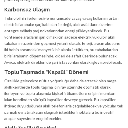
Karbonsuz Ulaşım
Teknolojinin ilerlemesiyle günümüzde yavaş yavaş kullanımı artan
elektrikli arabalar şarj kabloları ile değil, akıllı asfaltların üzerine
entegre edilmiş şarj noktalarından enerji yükleyebilecek. Bu
yöntemde araçların şarj olmak için sadece elektrik yüklü bir akıllı
tabakanın üzerinden geçmesi yeterli olacak. Enerji, aracın aküsüne
iki bobin arasındaki manyetik bir alanla iletilirken, bu tabakalardan
birisi arabanın döşemesinde, diğeri de asfalt üzerinde bulunacak.
Ayrıca, elektrik direkleri de şarj istasyonları olarak işlev görebilecek.
Toplu Taşımada “Kapsül” Dönemi
Özellikle gelecekte nüfus yoğunluğu daha da artacak olan mega
akıllı kentlerde toplu taşıma için ray üzerinde otomatik olarak
ilerleyen ve toplu ulaşımda kişisel istikametlere erişimi mümkün
kılan kendinden sürüşlü kapsüller devreye girecek. Bu kapsüller
ihtiyaç duyulduğunda akıllı telefonlarla çağrılabilecek ve yolcular tek
parmak oynatmaksızın ulaşmak istedikleri noktalara bu inovatif
araçlar sayesinde erişebilecekler.