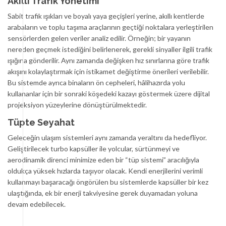
Akıllı Trafik Yönetimi
Sabit trafik ışıkları ve boyalı yaya geçişleri yerine, akıllı kentlerde
arabaların ve toplu taşıma araçlarının geçtiği noktalara yerleştirilen
sensörlerden gelen veriler analiz edilir. Örneğin; bir yayanın
nereden geçmek istediğini belirlenerek, gerekli sinyaller ilgili trafik
ışığına gönderilir. Aynı zamanda değişken hız sınırlarına göre trafik
akışını kolaylaştırmak için istikamet değiştirme önerileri verilebilir.
Bu sistemde ayrıca binaların ön cepheleri, hâlihazırda yolu
kullananlar için bir sonraki köşedeki kazayı göstermek üzere dijital
projeksiyon yüzeylerine dönüştürülmektedir.
Tüpte Seyahat
Geleceğin ulaşım sistemleri aynı zamanda yeraltını da hedefliyor.
Geliştirilecek turbo kapsüller ile yolcular, sürtünmeyi ve
aerodinamik direnci minimize eden bir “tüp sistemi” aracılığıyla
oldukça yüksek hızlarda taşıyor olacak. Kendi enerjilerini verimli
kullanmayı başaracağı öngörülen bu sistemlerde kapsüller bir kez
ulaştığında, ek bir enerji takviyesine gerek duyamadan yoluna
devam edebilecek.