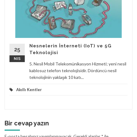
Nesnelerin İnterneti (IoT) ve 5G
25
Teknolojisi
NIS
5. Nesil Mobil Telekomünikasyon Hizmeti; yeni nesil
kablosuz telefon teknolojisidir. Dördüncü nesil
teknolojinin yaklaşık 10 katı...
Akıllı Kentler
Bir cevap yazın
E-posta hesabınız yayımlanmayacak.
Gerekli alanlar
*
ile